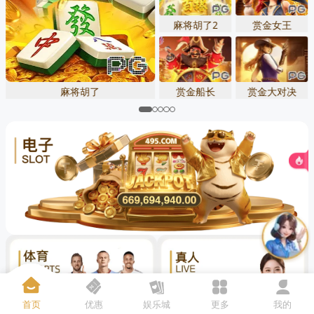
先点击
，再
“添加到主屏幕”
麻将胡了2
赏金女王
麻将胡了
赏金船长
赏金大对决
首页
优惠
娱乐城
更多
我的